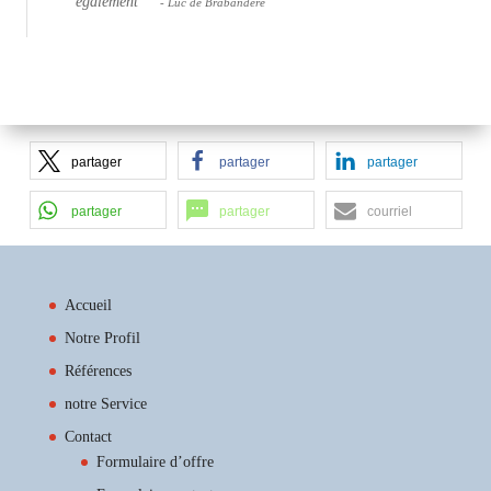
également
- Luc de Brabandere
partager
partager
partager
partager
partager
courriel
Accueil
Notre Profil
Références
notre Service
Contact
Formulaire d’offre